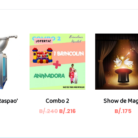
¡OFERTA!
Raspao’
Combo 2
Show de Mag
El
El
B/.
240
B/.
216
B/.
175
precio
precio
original
actual
era:
es: