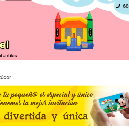
68
el
fantiles
zúcar