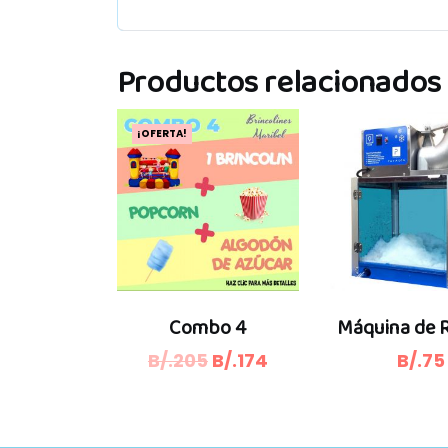
Productos relacionados
¡OFERTA!
Combo 4
Máquina de 
El
El
B/.
205
B/.
174
B/.
75
precio
precio
original
actual
era:
es: