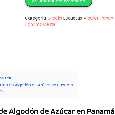
Ordenar por Whatsapp
de
Algodón
de
Categoría:
Snacks
Etiquetas:
Alquiler
,
Panam
Azúcar
Panamá Oeste
cantidad
ocultar
quina de Algodón de Azúcar en Panamá
ar?
 de Algodón de Azúcar en Panamá