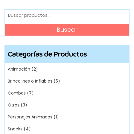
era:
es:
Buscar
B/.130.
B/.117.
por:
Buscar
Categorías de Productos
Animación
(2)
Brincolines o Inflables
(5)
Combos
(7)
Otros
(3)
Personajes Animados
(1)
Snacks
(4)