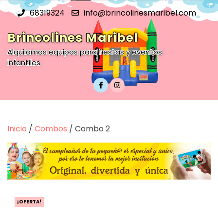
Saltar
68319324
info@brincolinesmaribel.com
al
contenido
Brincolines Maribel
Alquilamos equipos para fiestas y eventos
infantiles
Inicio
/
Combos
/ Combo 2
¡OFERTA!