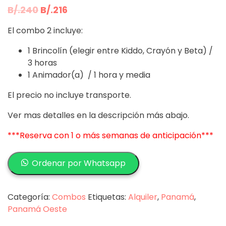
El
El
B/.
240
B/.
216
precio
precio
El combo 2 incluye:
original
actual
era:
es:
1 Brincolín (elegir entre Kiddo, Crayón y Beta) /
3 horas
B/.240.
B/.216.
1 Animador(a) / 1 hora y media
El precio no incluye transporte.
Ver mas detalles en la descripción más abajo.
***Reserva con 1 o más semanas de anticipación***
Combo
Ordenar por Whatsapp
2
cantidad
Categoría:
Combos
Etiquetas:
Alquiler
,
Panamá
,
Panamá Oeste