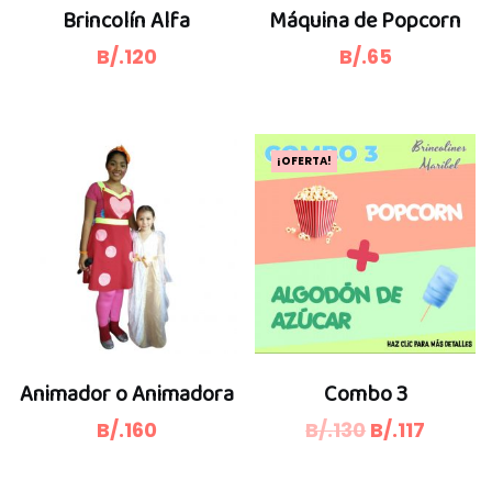
Brincolín Alfa
Máquina de Popcorn
B/.
120
B/.
65
¡OFERTA!
Animador o Animadora
Combo 3
El
El
B/.
160
B/.
130
B/.
117
precio
precio
original
actua